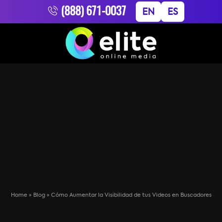
(888) 671-0037
EN
ES
Home
»
Blog
»
Cómo Aumentar la Visibilidad de tus Videos en Buscadores