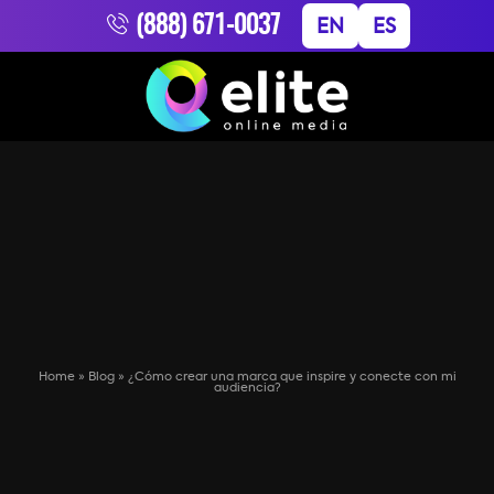
(888) 671-0037
EN
ES
Home
»
Blog
»
¿Cómo crear una marca que inspire y conecte con mi
audiencia?