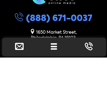
(888) 671-0037
1650 Market Street,
Philadelphia, PA 19103
1111 Lincoln Road,
Miami Beach, Florida 33139
info@eliteonlinemedia.com
support@eliteonlinemedia.com
© 2023 «
Universal Pages Corp.
». Todos los derechos
reservados. |
Politicas de Privacidad