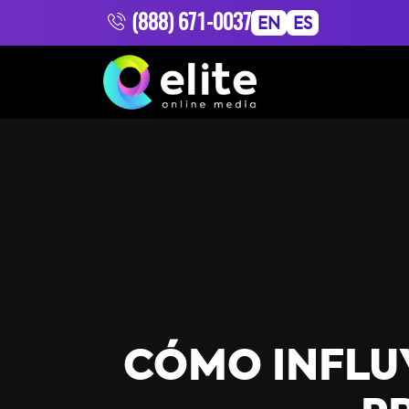
(888) 671-0037
EN
ES
CÓMO INFLUY