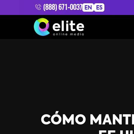
(888) 671-0037
EN
ES
CÓMO MANTE