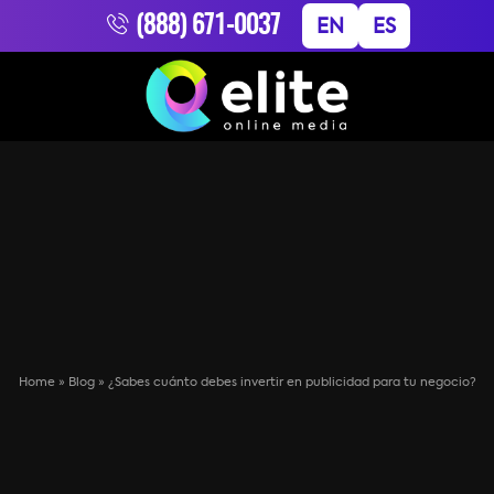
(888) 671-0037
EN
ES
Home
»
Blog
»
¿Sabes cuánto debes invertir en publicidad para tu negocio?