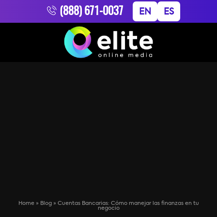
(888) 671-0037
EN
ES
Home
»
Blog
»
Cuentas Bancarias: Cómo manejar las finanzas en tu
negocio