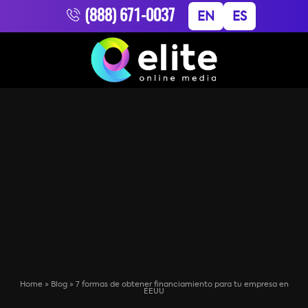
(888) 671-0037
EN
ES
Home
»
Blog
»
7 formas de obtener financiamiento para tu empresa en
EEUU