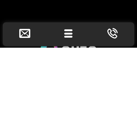
(888) 671-0037
1650 Market Street,
Philadelphia, PA 19103
1111 Lincoln Road,
Miami Beach, Florida 33139
info@eliteonlinemedia.com