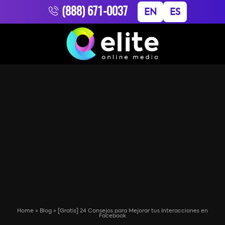
(888) 671-0037
EN
ES
Home
»
Blog
»
[Gratis] 24 Consejos para Mejorar tus Interacciones en
Facebook